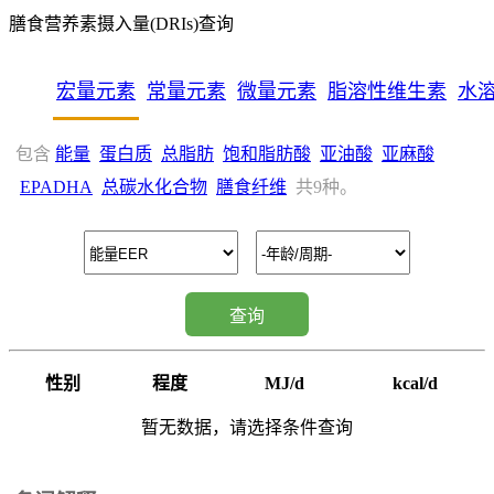
膳食营养素摄入量(DRIs)查询
宏量元素
常量元素
微量元素
脂溶性维生素
水
包含
能量
蛋白质
总脂肪
饱和脂肪酸
亚油酸
亚麻酸
EPADHA
总碳水化合物
膳食纤维
共9种。
查询
性别
程度
MJ/d
kcal/d
暂无数据，请选择条件查询