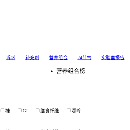
诉求
补充剂
营养组合
24节气
实验室报告
营养组合榜
糖
GI
膳食纤维
嘌呤