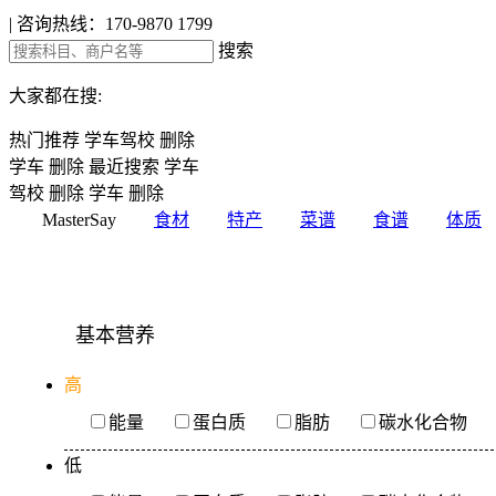
|
咨询热线：170-9870 1799
搜索
大家都在搜:
热门推荐
学车驾校
删除
学车
删除
最近搜索
学车
驾校
删除
学车
删除
MasterSay
食材
特产
菜谱
食谱
体质
基本营养
高
能量
蛋白质
脂肪
碳水化合物
低