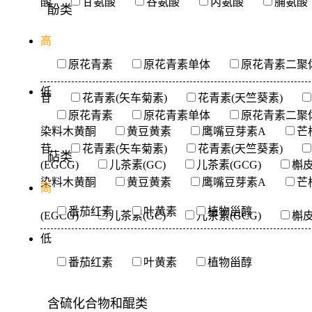
酸
甘氨酸
谷氨酸
丙氨酸
脯氨酸
酚类
高
原花青素
原花青素单体
原花青素二聚
低
苷
花青素(矢车菊素)
花青素(天竺葵素)
原花青素
原花青素单体
原花青素二聚
染料木黄酮
黄豆黄素
鹰嘴豆芽素A
芒
苷
花青素(矢车菊素)
花青素(天竺葵素)
萜类
(EGCG)
儿茶素(GC)
儿茶素(GCG)
槲
染料木黄酮
黄豆黄素
鹰嘴豆芽素A
芒
高
番茄红素
叶黄素
植物甾醇
(EGCG)
儿茶素(GC)
儿茶素(GCG)
槲
低
番茄红素
叶黄素
植物甾醇
含硫化合物和醌类