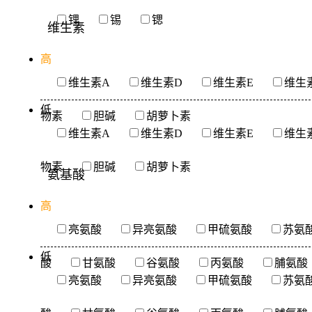
锂
锡
锶
维生素
高
维生素A
维生素D
维生素E
维生
低
物素
胆碱
胡萝卜素
维生素A
维生素D
维生素E
维生
物素
胆碱
胡萝卜素
氨基酸
高
亮氨酸
异亮氨酸
甲硫氨酸
苏氨
低
酸
甘氨酸
谷氨酸
丙氨酸
脯氨酸
亮氨酸
异亮氨酸
甲硫氨酸
苏氨