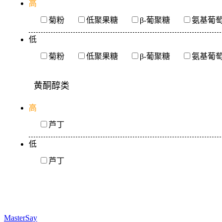
高
菊粉
低聚果糖
β-葡聚糖
氨基葡
低
菊粉
低聚果糖
β-葡聚糖
氨基葡
黄酮醇类
高
芦丁
低
芦丁
MasterSay