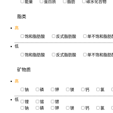
能量
蛋白质
脂肪
碳水化合物
脂类
高
饱和脂肪酸
反式脂肪酸
单不饱和脂肪
低
饱和脂肪酸
反式脂肪酸
单不饱和脂肪
矿物质
高
钠
磷
钾
镁
钙
氯
低
锂
锡
锶
钠
磷
钾
镁
钙
氯