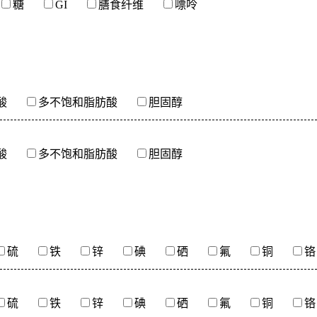
糖
GI
膳食纤维
嘌呤
酸
多不饱和脂肪酸
胆固醇
酸
多不饱和脂肪酸
胆固醇
硫
铁
锌
碘
硒
氟
铜
铬
硫
铁
锌
碘
硒
氟
铜
铬