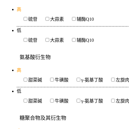
高
硫苷
大蒜素
辅酶Q10
低
硫苷
大蒜素
辅酶Q10
氨基酸衍生物
高
甜菜碱
牛磺酸
γ-氨基丁酸
左旋
低
甜菜碱
牛磺酸
γ-氨基丁酸
左旋
糖聚合物及其衍生物