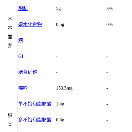
脂肪
5g
8%
基
碳水化合物
0.5g
0%
本
营
糖
-
-
养
GI
-
-
膳食纤维
-
-
嘌呤
159.5mg
-
单不饱和脂肪酸
1.4g
-
脂
多不饱和脂肪酸
0.8g
-
类