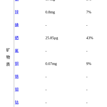
锌
0.8mg
7%
碘
-
-
硒
25.85μg
43%
矿
氟
-
-
物
铜
0.07mg
9%
质
铬
-
-
钼
-
-
钴
-
-