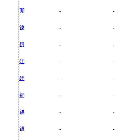
硼
-
-
镍
-
-
钒
-
-
硅
-
-
砷
-
-
锂
-
-
锡
-
-
锶
-
-