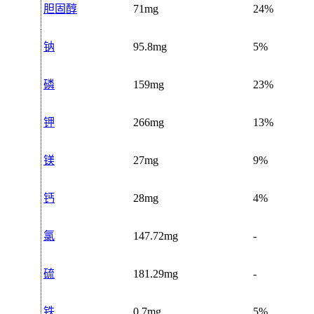
胆固醇
71mg
24%
钠
95.8mg
5%
磷
159mg
23%
钾
266mg
13%
镁
27mg
9%
钙
28mg
4%
氯
147.72mg
-
硫
181.29mg
-
铁
0.7mg
5%