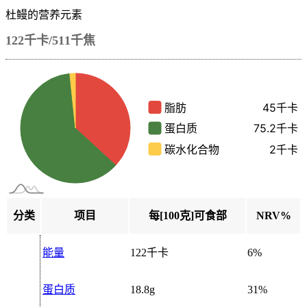
杜鳗的营养元素
122千卡/511千焦
分类
项目
每[100克]可食部
NRV%
能量
122千卡
6%
蛋白质
18.8g
31%