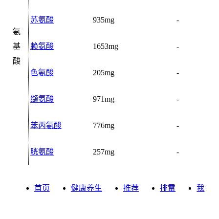
苏氨酸
935mg
-
氨
基
赖氨酸
1653mg
-
酸
色氨酸
205mg
-
缬氨酸
971mg
-
苯丙氨酸
776mg
-
胱氨酸
257mg
-
首页
健康养生
推荐
排雷
我