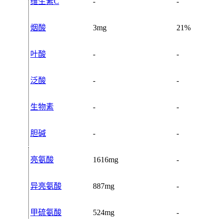
维生素C
-
-
烟酸
3mg
21%
叶酸
-
-
泛酸
-
-
生物素
-
-
胆碱
-
-
亮氨酸
1616mg
-
异亮氨酸
887mg
-
甲硫氨酸
524mg
-