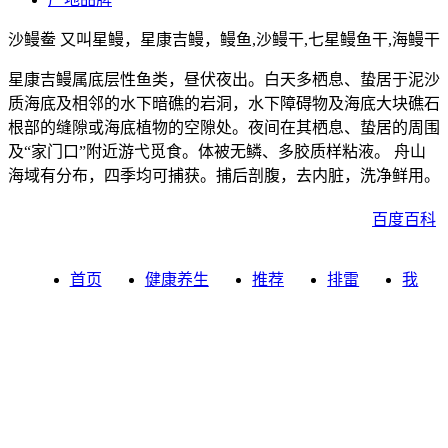
沙鳗鲞 又叫星鳗，星康吉鳗，鳗鱼,沙鳗干,七星鳗鱼干,海鳗干
星康吉鳗属底层性鱼类，昼伏夜出。白天多栖息、蛰居于泥沙
质海底及相邻的水下暗礁的岩洞，水下障碍物及海底大块礁石
根部的缝隙或海底植物的空隙处。夜间在其栖息、蛰居的周围
及“家门口”附近游弋觅食。体被无鳞、多胶质样粘液。 舟山
海域有分布，四季均可捕获。捕后剖腹，去内脏，洗净鲜用。
百度百科
首页
健康养生
推荐
排雷
我