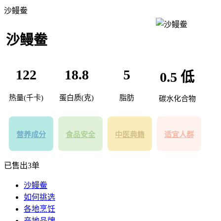
沙鳗鲞
沙鳗鲞
122
18.8
5
0.5
低
热量(千卡)
蛋白质(克)
脂肪
碳水化合物
营养成分
食品安全
中医典籍
适宜人群
已售出3单
沙鳗鲞
如何挑选
各地烹饪
产地品牌