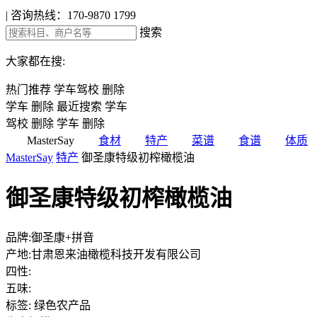
|
咨询热线：170-9870 1799
搜索
大家都在搜:
热门推荐
学车驾校
删除
学车
删除
最近搜索
学车
驾校
删除
学车
删除
MasterSay
食材
特产
菜谱
食谱
体质
MasterSay
特产
御圣康特级初榨橄榄油
御圣康特级初榨橄榄油
品牌:御圣康+拼音
产地:甘肃恩来油橄榄科技开发有限公司
四性:
五味:
标签: 绿色农产品