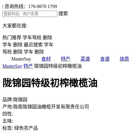
|
咨询热线：170-9870 1799
搜索
大家都在搜:
热门推荐
学车驾校
删除
学车
删除
最近搜索
学车
驾校
删除
学车
删除
MasterSay
食材
特产
菜谱
食谱
体质
MasterSay
特产
陇锦园特级初榨橄榄油
陇锦园特级初榨橄榄油
品牌:陇锦园
产地:陇南陇锦园油橄榄开发有限责任公司
四性:
五味:
标签: 绿色农产品